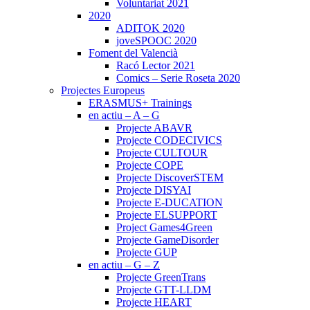
Voluntariat 2021
2020
ADITOK 2020
joveSPOOC 2020
Foment del Valencià
Racó Lector 2021
Comics – Serie Roseta 2020
Projectes Europeus
ERASMUS+ Trainings
en actiu – A – G
Projecte ABAVR
Projecte CODECIVICS
Projecte CULTOUR
Projecte COPE
Projecte DiscoverSTEM
Projecte DISYAI
Projecte E-DUCATION
Projecte ELSUPPORT
Project Games4Green
Projecte GameDisorder
Projecte GUP
en actiu – G – Z
Projecte GreenTrans
Projecte GTT-LLDM
Projecte HEART