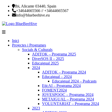
Skip
Ibi, Alicante 03440, Spain
to
+34644665566 // +34644665567
content
info@bluebeehive.eu
Blue
Blue
Beehive
Beehive
Inici
is
Projectes i Programes
an
Socials & Culturals
educational,
ADITOK – Programa 2025
cultural
DiverSOS II – 2025
and
Educaigual 2025
social
2024
association
ADITOK – Programa 2024
Educaigual – 2024
Educaigual 2024 – Podcasts
EticAI – Programa 2024
FOMENT2024
JOVESPOOC – Programa 2024
METAIGUAL – Programa 2024
VOLUNTARIAT – Programa 2024
2023