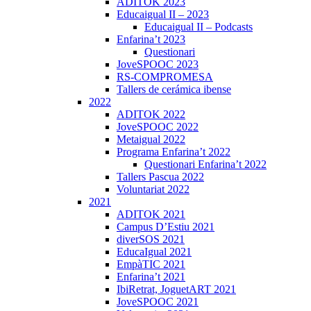
ADITOK 2023
Educaigual II – 2023
Educaigual II – Podcasts
Enfarina’t 2023
Questionari
JoveSPOOC 2023
RS-COMPROMESA
Tallers de cerámica ibense
2022
ADITOK 2022
JoveSPOOC 2022
Metaigual 2022
Programa Enfarina’t 2022
Questionari Enfarina’t 2022
Tallers Pascua 2022
Voluntariat 2022
2021
ADITOK 2021
Campus D’Estiu 2021
diverSOS 2021
EducaIgual 2021
EmpàTIC 2021
Enfarina’t 2021
IbiRetrat, JoguetART 2021
JoveSPOOC 2021