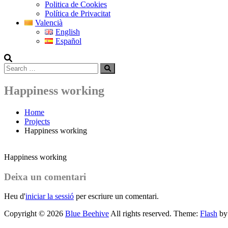
Politica de Cookies
Política de Privacitat
Valencià
English
Español
Search
Search
for:
Happiness working
Home
Projects
Happiness working
Happiness working
Deixa un comentari
Heu d'
iniciar la sessió
per escriure un comentari.
Copyright © 2026
Blue Beehive
All rights reserved. Theme:
Flash
by