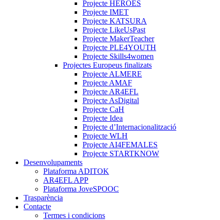
Projecte HEROES
Projecte IMET
Projecte KATSURA
Projecte LikeUsPast
Projecte MakerTeacher
Projecte PLE4YOUTH
Projecte Skills4women
Projectes Europeus finalizats
Projecte ALMERE
Projecte AMAF
Projecte AR4EFL
Projecte AsDigital
Projecte CaH
Projecte Idea
Projecte d’Internacionalització
Projecte WLH
Projecte AI4FEMALES
Projecte STARTKNOW
Desenvolupaments
Plataforma ADITOK
AR4EFL APP
Plataforma JoveSPOOC
Trasparència
Contacte
Termes i condicions