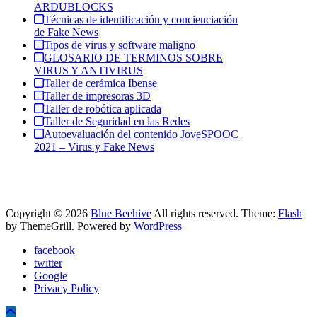
ARDUBLOCKS
Técnicas de identificación y concienciación
de Fake News
Tipos de virus y software maligno
GLOSARIO DE TERMINOS SOBRE
VIRUS Y ANTIVIRUS
Taller de cerámica Ibense
Taller de impresoras 3D
Taller de robótica aplicada
Taller de Seguridad en las Redes
Autoevaluación del contenido JoveSPOOC
2021 – Virus y Fake News
Copyright © 2026
Blue Beehive
All rights reserved. Theme:
Flash
by ThemeGrill. Powered by
WordPress
facebook
twitter
Google
Privacy Policy