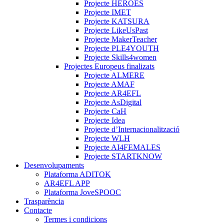
Projecte HEROES
Projecte IMET
Projecte KATSURA
Projecte LikeUsPast
Projecte MakerTeacher
Projecte PLE4YOUTH
Projecte Skills4women
Projectes Europeus finalizats
Projecte ALMERE
Projecte AMAF
Projecte AR4EFL
Projecte AsDigital
Projecte CaH
Projecte Idea
Projecte d’Internacionalització
Projecte WLH
Projecte AI4FEMALES
Projecte STARTKNOW
Desenvolupaments
Plataforma ADITOK
AR4EFL APP
Plataforma JoveSPOOC
Trasparència
Contacte
Termes i condicions