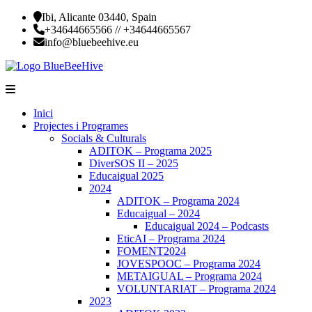
Skip
Ibi, Alicante 03440, Spain
to
+34644665566 // +34644665567
content
info@bluebeehive.eu
Blue
Blue
Beehive
Beehive
Inici
is
Projectes i Programes
an
Socials & Culturals
educational,
ADITOK – Programa 2025
cultural
DiverSOS II – 2025
and
Educaigual 2025
social
2024
association
ADITOK – Programa 2024
Educaigual – 2024
Educaigual 2024 – Podcasts
EticAI – Programa 2024
FOMENT2024
JOVESPOOC – Programa 2024
METAIGUAL – Programa 2024
VOLUNTARIAT – Programa 2024
2023