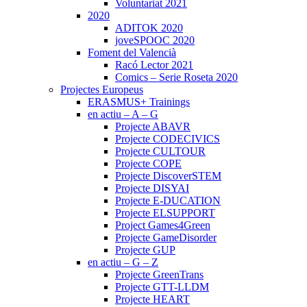
Voluntariat 2021
2020
ADITOK 2020
joveSPOOC 2020
Foment del Valencià
Racó Lector 2021
Comics – Serie Roseta 2020
Projectes Europeus
ERASMUS+ Trainings
en actiu – A – G
Projecte ABAVR
Projecte CODECIVICS
Projecte CULTOUR
Projecte COPE
Projecte DiscoverSTEM
Projecte DISYAI
Projecte E-DUCATION
Projecte ELSUPPORT
Project Games4Green
Projecte GameDisorder
Projecte GUP
en actiu – G – Z
Projecte GreenTrans
Projecte GTT-LLDM
Projecte HEART