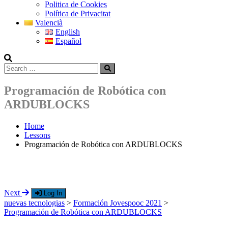
Politica de Cookies
Política de Privacitat
Valencià
English
Español
Search
Search
for:
Programación de Robótica con
ARDUBLOCKS
Home
Lessons
Programación de Robótica con ARDUBLOCKS
Next
Log In
nuevas tecnologias
>
Formación Jovespooc 2021
>
Programación de Robótica con ARDUBLOCKS