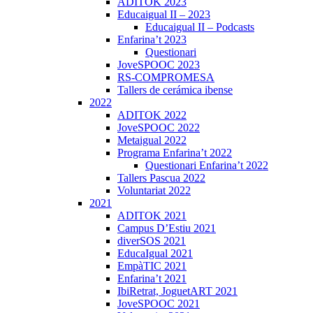
ADITOK 2023
Educaigual II – 2023
Educaigual II – Podcasts
Enfarina’t 2023
Questionari
JoveSPOOC 2023
RS-COMPROMESA
Tallers de cerámica ibense
2022
ADITOK 2022
JoveSPOOC 2022
Metaigual 2022
Programa Enfarina’t 2022
Questionari Enfarina’t 2022
Tallers Pascua 2022
Voluntariat 2022
2021
ADITOK 2021
Campus D’Estiu 2021
diverSOS 2021
EducaIgual 2021
EmpàTIC 2021
Enfarina’t 2021
IbiRetrat, JoguetART 2021
JoveSPOOC 2021